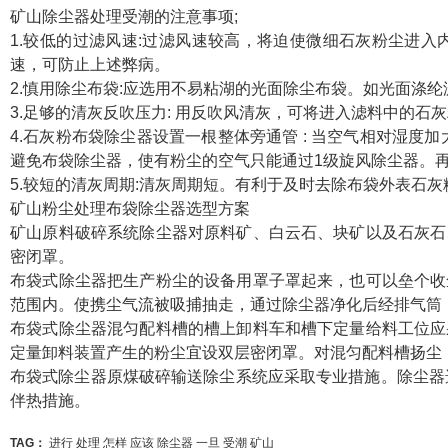
矿山除尘器处理受潮的注意事项;
1.较低的过滤风速:过滤风速较高，将迫使微细石灰粉尘进
速，可防止上述弊病。
2.慎用除尘布袋:应选用不易粘湖的光面除尘布袋。如光面涤纶
3.足够的清灰反吹压力: 用反吹风清灰，可将进入滤料中的
4.石灰粉布袋除尘器设置一根整体旁通管 : 当空气相对湿
避免布袋除尘器，使有粉尘的空气只能通过1级旋风除尘器。
5.较短的清灰周期:清灰周期短。有利于及时去除布袋外表石
矿山粉尘处理布袋除尘器选型方案
矿山原料破碎系统除尘器对原料矿、白云石、块矿以及石灰石
密闭罩。
布袋式除尘器把生产粉尘的设备用罩子罩起来，也可以垒个收
范围内。使携尘气流被吸捕抽走，通过除尘器净化后经排气筒
布袋式除尘器混匀配料槽的槽上卸料车和槽下定量给料工位应
定量卸料装置产生的粉尘宜设双层密闭罩。对混匀配料槽扬尘
布袋式除尘器原煤破碎输送除尘系统应采取专业措施。除尘器
伴热措施。
TAG：
进行
处理
怎样
应该
除尘器
一旦
受潮
矿山